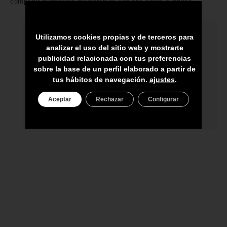
compartir momentos memorables con sus seres queridos
Utilizamos cookies propias y de terceros para
HECHO A MANO POR HÁBILES
analizar el uso del sitio web y mostrarte
ARTESANOS
publicidad relacionada con tus preferencias
sobre la base de un perfil elaborado a partir de
ENVÍO A TODA CANARIAS
tus hábitos de navegación.
ajustes
.
ASESORAMIENTO PERSONAL
Aceptar
Rechazar
Configurar
PRECIO DEL PRODUCTO NO INCLUYE
IGIC