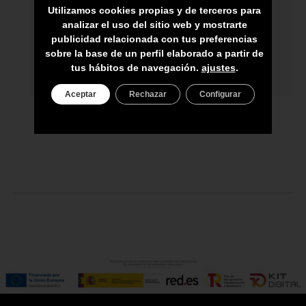
Utilizamos cookies propias y de terceros para
ENVÍO A TODA CANARIAS
analizar el uso del sitio web y mostrarte
ASESORAMIENTO PERSONAL
publicidad relacionada con tus preferencias
sobre la base de un perfil elaborado a partir de
PRECIO DEL PRODUCTO NO INCLUYE
tus hábitos de navegación.
ajustes
.
IGIC
Aceptar
Rechazar
Configurar