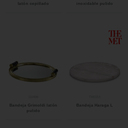
latón cepillado
inoxidable pulido
110498
TM0153
Bandeja Grimoldi latón
Bandeja Haraga L
pulido