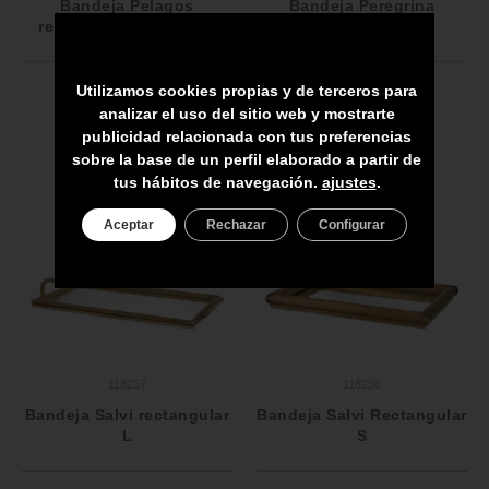
Bandeja Pelagos
Bandeja Peregrina
rectangular octogonal
octogonal
Utilizamos cookies propias y de terceros para
analizar el uso del sitio web y mostrarte
publicidad relacionada con tus preferencias
sobre la base de un perfil elaborado a partir de
tus hábitos de navegación.
ajustes
.
Aceptar
Rechazar
Configurar
118237
118236
Bandeja Salvi rectangular
Bandeja Salvi Rectangular
L
S