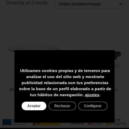
Showing all 2 results
Utilizamos cookies propias y de terceros para
analizar el uso del sitio web y mostrarte
118638
118531
publicidad relacionada con tus preferencias
sobre la base de un perfil elaborado a partir de
Mesa de centro Soquel
Mesa de centro Vezio
tus hábitos de navegación.
ajustes
.
Aceptar
Rechazar
Configurar