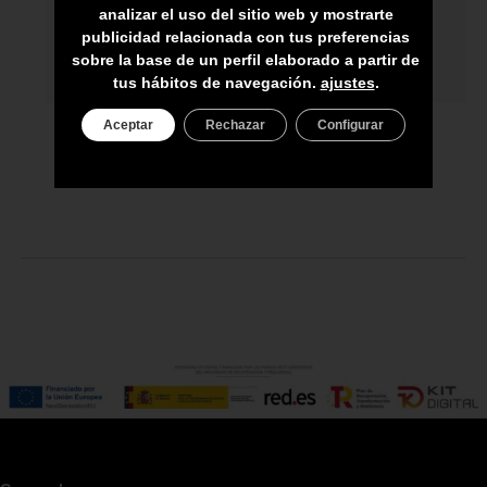
ASESORAMIENTO PERSONAL
analizar el uso del sitio web y mostrarte
publicidad relacionada con tus preferencias
PRECIO DEL PRODUCTO NO INCLUYE
sobre la base de un perfil elaborado a partir de
IGIC
tus hábitos de navegación.
ajustes
.
Aceptar
Rechazar
Configurar