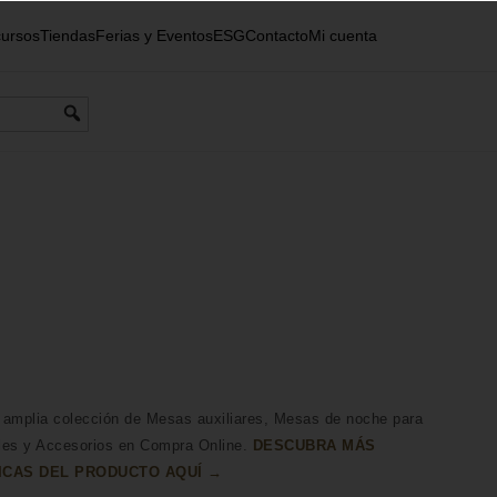
ursos
Tiendas
Ferias y Eventos
ESG
Contacto
Mi cuenta
 amplia colección de Mesas auxiliares, Mesas de noche para
les y Accesorios en Compra Online.
DESCUBRA MÁS
ICAS DEL PRODUCTO AQUÍ →