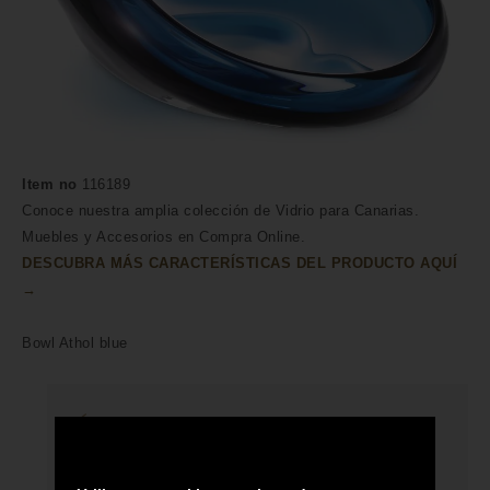
Item no
116189
Conoce nuestra amplia colección de Vidrio para Canarias.
Muebles y Accesorios en Compra Online.
DESCUBRA MÁS CARACTERÍSTICAS DEL PRODUCTO AQUÍ
→
Bowl Athol blue
HECHO A MANO POR HÁBILES
ARTESANOS
ENVÍO A TODA CANARIAS