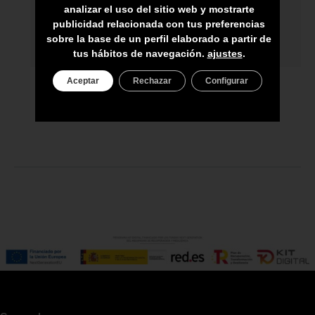
ASESORAMIENTO PERSONAL
analizar el uso del sitio web y mostrarte
publicidad relacionada con tus preferencias
PRECIO DEL PRODUCTO NO INCLUYE
sobre la base de un perfil elaborado a partir de
IGIC
tus hábitos de navegación.
ajustes
.
Aceptar
Rechazar
Configurar