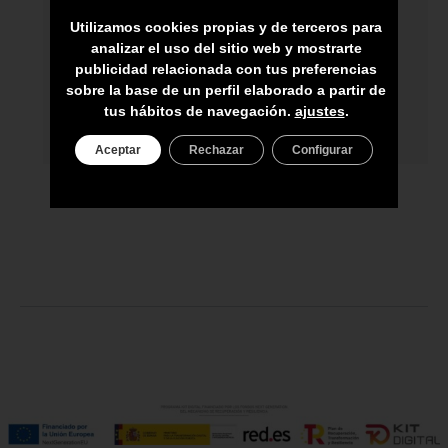
ARTESANOS
Utilizamos cookies propias y de terceros para
ENVÍO A TODA CANARIAS
analizar el uso del sitio web y mostrarte
publicidad relacionada con tus preferencias
ASESORAMIENTO PERSONAL
sobre la base de un perfil elaborado a partir de
tus hábitos de navegación.
ajustes
.
PRECIO DEL PRODUCTO NO INCLUYE
IGIC
Aceptar
Rechazar
Configurar