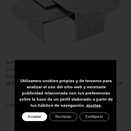
Item no
113801
Conoce nuestra amplia colección de Mesas de centro para
Canarias. Muebles y Accesorios en Compra Online.
Utilizamos cookies propias y de terceros para
DESCUBRA MÁS CARACTERÍSTICAS DEL PRODUCTO AQUÍ
analizar el uso del sitio web y mostrarte
→
publicidad relacionada con tus preferencias
sobre la base de un perfil elaborado a partir de
Coffee Table Naples white carrera marble set of 3
tus hábitos de navegación.
ajustes
.
Aceptar
Rechazar
Configurar
HECHO A MANO POR HÁBILES