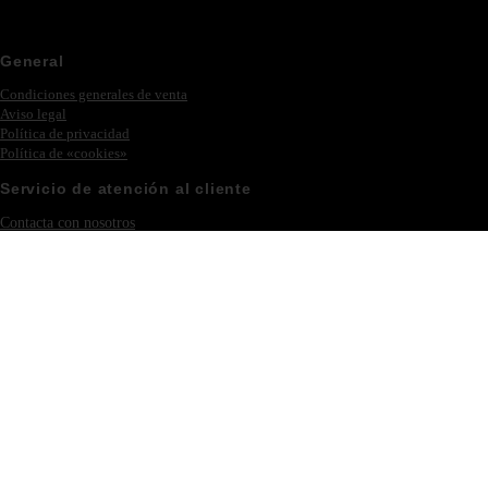
General
Condiciones generales de venta
Aviso legal
Política de privacidad
Política de «cookies»
Servicio de atención al cliente
Contacta con nosotros
Ferias y eventos
Iniciar sesión – Registrarse
Colección
Novedades
Philipp Plein
Muebles
Iluminación
Nuestra empresa
Acerca de Eichholtz
Villa Acacia