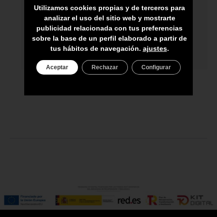
Utilizamos cookies propias y de terceros para
ENVÍO A TODA CANARIAS
analizar el uso del sitio web y mostrarte
ASESORAMIENTO PERSONAL
publicidad relacionada con tus preferencias
sobre la base de un perfil elaborado a partir de
PRECIO DEL PRODUCTO NO INCLUYE
tus hábitos de navegación.
ajustes
.
IGIC
Aceptar
Rechazar
Configurar