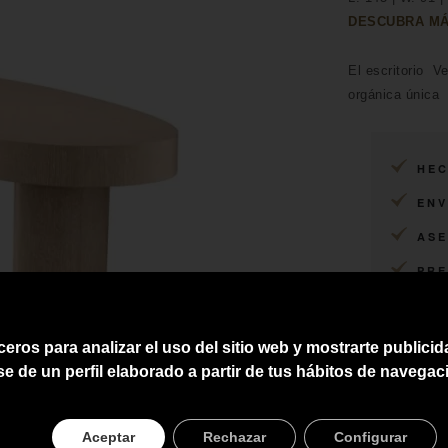
DESCUBRA MÁ
El escritorio V
orgánica única
HEC
ENV
ASE
PRE
ceros para analizar el uso del sitio web y mostrarte publici
se de un perfil elaborado a partir de tus hábitos de navegac
Aceptar
Rechazar
Configurar