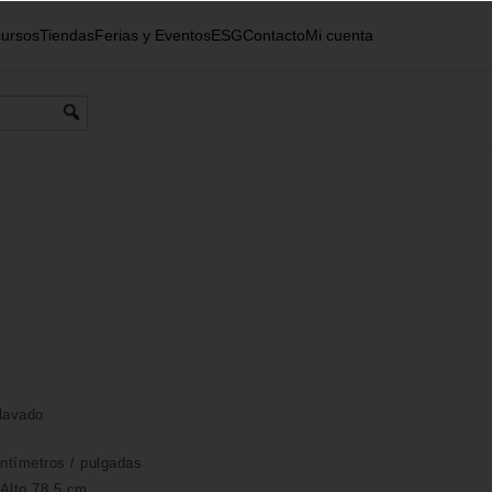
ursos
Tiendas
Ferias y Eventos
ESG
Contacto
Mi cuenta
lavado
ntímetros /
pulgadas
 Alto 78,5 cm.