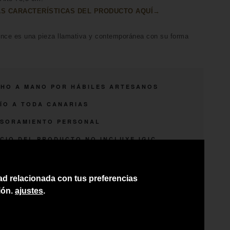
S CARACTERÍSTICAS DEL PRODUCTO AQUÍ→
ence es una pieza llamativa y contemporánea con su forma
HO A MANO POR HÁBILES ARTESANOS
ÍO A TODA CANARIAS
SORAMIENTO PERSONAL
CIO DEL PRODUCTO NO INCLUYE IGIC
dad relacionada con tus preferencias
ión.
ajustes
.