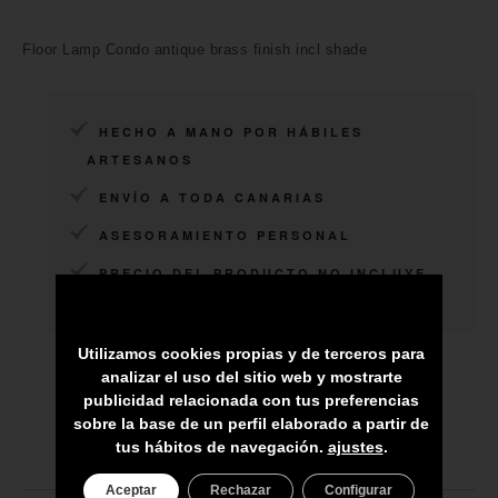
Floor Lamp Condo antique brass finish incl shade
HECHO A MANO POR HÁBILES
ARTESANOS
ENVÍO A TODA CANARIAS
ASESORAMIENTO PERSONAL
PRECIO DEL PRODUCTO NO INCLUYE
IGIC
Utilizamos cookies propias y de terceros para
analizar el uso del sitio web y mostrarte
publicidad relacionada con tus preferencias
sobre la base de un perfil elaborado a partir de
tus hábitos de navegación.
ajustes
.
Aceptar
Rechazar
Configurar