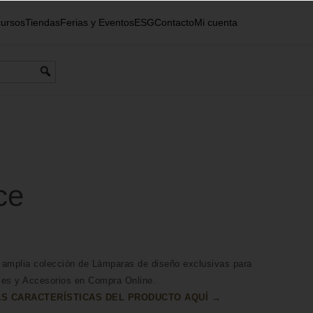
ursos
Tiendas
Ferias y Eventos
ESG
Contacto
Mi cuenta
ce
 amplia colección de Lámparas de diseño exclusivas para
les y Accesorios en Compra Online.
S CARACTERÍSTICAS DEL PRODUCTO AQUÍ →