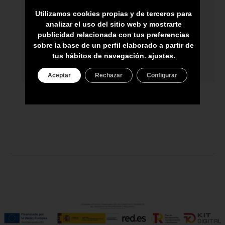
ARTESANOS
Utilizamos cookies propias y de terceros para
ENVÍO A TODA CANARIAS
analizar el uso del sitio web y mostrarte
publicidad relacionada con tus preferencias
ASESORAMIENTO PERSONAL
sobre la base de un perfil elaborado a partir de
tus hábitos de navegación.
ajustes
.
PRECIO DEL PRODUCTO NO INCLUYE
IGIC
Aceptar
Rechazar
Configurar