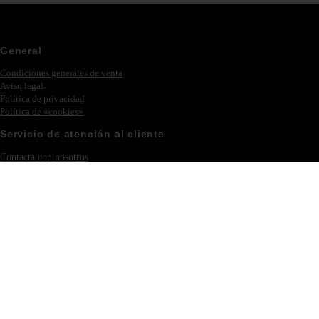
General
Condiciones generales de venta
Aviso legal
Política de privacidad
Política de «cookies»
Servicio de atención al cliente
Contacta con nosotros
Ferias y eventos
Iniciar sesión – Registrarse
Colección
Novedades
Philipp Plein
Muebles
Iluminación
Nuestra empresa
Acerca de Eichholtz