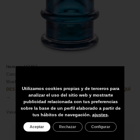
Item no
117487
Conoce nuestra amplia colección de Vidrio para Canarias.
Muebles y Accesorios en Compra Online.
Utilizamos cookies propias y de terceros para
DESCUBRA MÁS CARACTERÍSTICAS DEL PRODUCTO AQUÍ
analizar el uso del sitio web y mostrarte
→
publicidad relacionada con tus preferencias
sobre la base de un perfil elaborado a partir de
Vase Bloom Hand blown glass | blue colour
tus hábitos de navegación.
ajustes
.
Aceptar
Rechazar
Configurar
HECHO A MANO POR HÁBILES