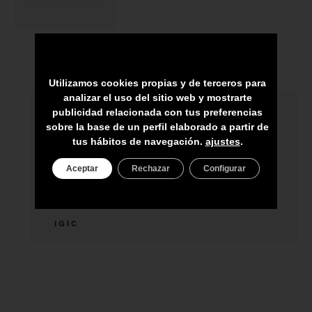
Utilizamos cookies propias y de terceros para
analizar el uso del sitio web y mostrarte
publicidad relacionada con tus preferencias
HECHO A MANO POR HÁBILES
sobre la base de un perfil elaborado a partir de
ARTESANOS
tus hábitos de navegación.
ajustes
.
ENVÍO A TODA CANARIAS
Aceptar
Rechazar
Configurar
ASESORAMIENTO PERSONAL
PRECIO DEL PRODUCTO NO INCLUYE
IGIC