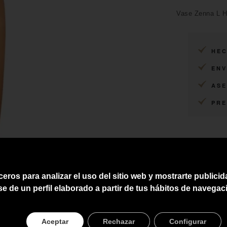
Vase Zenna L H
HEC
ENV
ASE
PRE
ceros para analizar el uso del sitio web y mostrarte publici
se de un perfil elaborado a partir de tus hábitos de navegac
Aceptar
Rechazar
Configurar