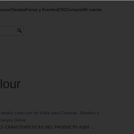
ursos
Tiendas
Ferias y Eventos
ESG
Contacto
Mi cuenta
lour
amplia colección de Vidrio para Canarias. Muebles y
Compra Online.
S CARACTERÍSTICAS DEL PRODUCTO AQUÍ →