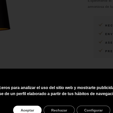
Experimente el
armoniosa de luj
HEC
ENV
ASE
PRE
ceros para analizar el uso del sitio web y mostrarte publici
se de un perfil elaborado a partir de tus hábitos de navegac
Aceptar
Rechazar
Configurar