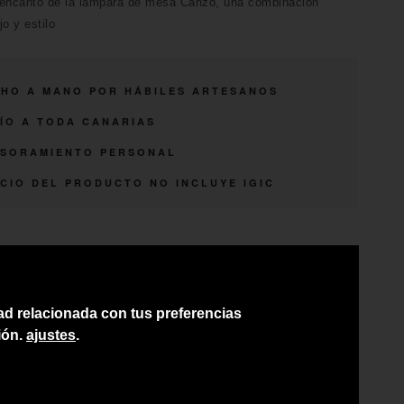
 encanto de la lámpara de mesa Canzo, una combinación
o y estilo
HO A MANO POR HÁBILES ARTESANOS
ÍO A TODA CANARIAS
SORAMIENTO PERSONAL
CIO DEL PRODUCTO NO INCLUYE IGIC
dad relacionada con tus preferencias
ión.
ajustes
.