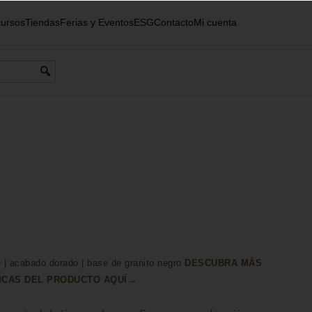
ursos
Tiendas
Ferias y Eventos
ESG
Contacto
Mi cuenta
| acabado dorado | base de granito negro
DESCUBRA MÁS
ICAS DEL PRODUCTO AQUÍ→