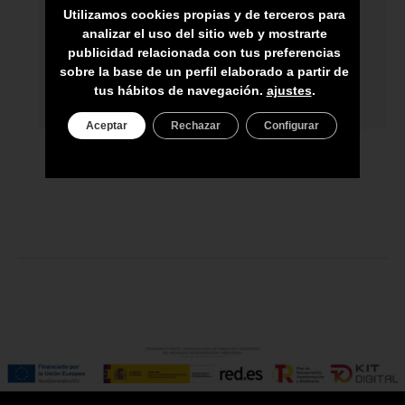
Utilizamos cookies propias y de terceros para
ENVÍO A TODA CANARIAS
analizar el uso del sitio web y mostrarte
ASESORAMIENTO PERSONAL
publicidad relacionada con tus preferencias
sobre la base de un perfil elaborado a partir de
PRECIO DEL PRODUCTO NO INCLUYE
tus hábitos de navegación.
ajustes
.
IGIC
Aceptar
Rechazar
Configurar