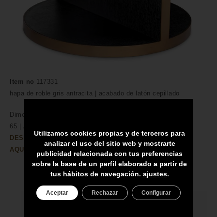
Item no
117331
hapa de roble gris antracita | acabado de latón cepillado
Dimensiones
cm /
pulgadas
65 | Alto 55,5 cm.
Utilizamos cookies propias y de terceros para
DESCUBRA MÁS CARACTERÍSTICAS DEL PRODUCTO
analizar el uso del sitio web y mostrarte
AQUÍ→
publicidad relacionada con tus preferencias
sobre la base de un perfil elaborado a partir de
tus hábitos de navegación.
ajustes
.
Aceptar
Rechazar
Configurar
HECHO A MANO POR HÁBILES