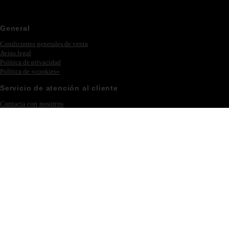
General
Condiciones generales de venta
Aviso legal
Política de privacidad
Política de «cookies»
Servicio de atención al cliente
Contacta con nosotros
Ferias y eventos
Iniciar sesión – Registrarse
Colección
Novedades
Philipp Plein
Muebles
Iluminación
Nuestra empresa
Acerca de Eichholtz
Villa Acacia