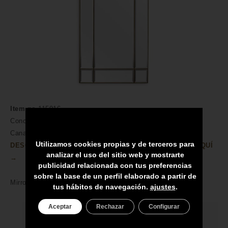
Item no
115916
Conoce nuestra amplia colección de Espejos de pared para
Canarias. Muebles y Accesorios en Compra Online.
Utilizamos cookies propias y de terceros para
DESCUBRA MÁS CARACTERÍSTICAS DEL PRODUCTO AQUÍ
analizar el uso del sitio web y mostrarte
→
publicidad relacionada con tus preferencias
sobre la base de un perfil elaborado a partir de
Mirror Beaumont rectangular vintage brass finish
tus hábitos de navegación.
ajustes
.
Aceptar
Rechazar
Configurar
HECHO A MANO POR HÁBILES