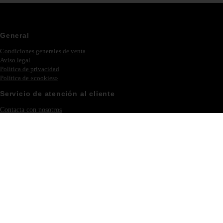
General
Condiciones generales de venta
Aviso legal
Política de privacidad
Política de «cookies»
Servicio de atención al cliente
Contacta con nosotros
Ferias y eventos
Iniciar sesión – Registrarse
Colección
Novedades
Philipp Plein
Muebles
Iluminación
Nuestra empresa
Acerca de Eichholtz