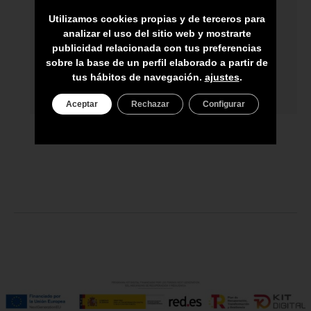
ARTESANOS
Utilizamos cookies propias y de terceros para
ENVÍO A TODA CANARIAS
analizar el uso del sitio web y mostrarte
publicidad relacionada con tus preferencias
ASESORAMIENTO PERSONAL
sobre la base de un perfil elaborado a partir de
tus hábitos de navegación.
ajustes
.
PRECIO DEL PRODUCTO NO INCLUYE
IGIC
Aceptar
Rechazar
Configurar