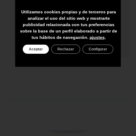
HECHO A MANO POR HÁBILES
ARTESANOS
Utilizamos cookies propias y de terceros para
analizar el uso del sitio web y mostrarte
ENVÍO A TODA CANARIAS
publicidad relacionada con tus preferencias
sobre la base de un perfil elaborado a partir de
ASESORAMIENTO PERSONAL
tus hábitos de navegación.
ajustes
.
PRECIO DEL PRODUCTO NO INCLUYE
IGIC
Aceptar
Rechazar
Configurar