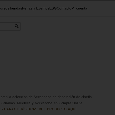
ursos
Tiendas
Ferias y Eventos
ESG
Contacto
Mi cuenta
amplia colección de Accesorios de decoración de diseño
 Canarias. Muebles y Accesorios en Compra Online.
S CARACTERÍSTICAS DEL PRODUCTO AQUÍ →