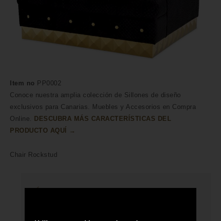
Item no
PP0002
Conoce nuestra amplia colección de Sillones de diseño
exclusivos para Canarias. Muebles y Accesorios en Compra
Online.
DESCUBRA MÁS CARACTERÍSTICAS DEL
PRODUCTO AQUÍ →
Chair Rockstud
HECHO A MANO POR HÁBILES
ARTESANOS
ENVÍO A TODA CANARIAS