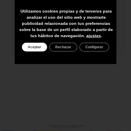
HECHO A MANO POR HÁBILES
ARTESANOS
Utilizamos cookies propias y de terceros para
analizar el uso del sitio web y mostrarte
ENVÍO A TODA CANARIAS
publicidad relacionada con tus preferencias
sobre la base de un perfil elaborado a partir de
ASESORAMIENTO PERSONAL
tus hábitos de navegación.
ajustes
.
PRECIO DEL PRODUCTO NO INCLUYE
IGIC
Aceptar
Rechazar
Configurar