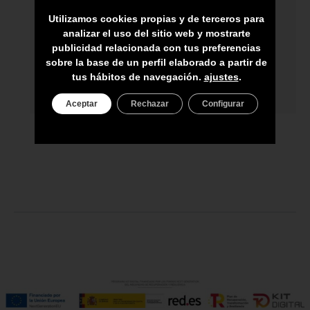
ARTESANOS
Utilizamos cookies propias y de terceros para
ENVÍO A TODA CANARIAS
analizar el uso del sitio web y mostrarte
publicidad relacionada con tus preferencias
ASESORAMIENTO PERSONAL
sobre la base de un perfil elaborado a partir de
tus hábitos de navegación.
ajustes
.
PRECIO DEL PRODUCTO NO INCLUYE
IGIC
Aceptar
Rechazar
Configurar