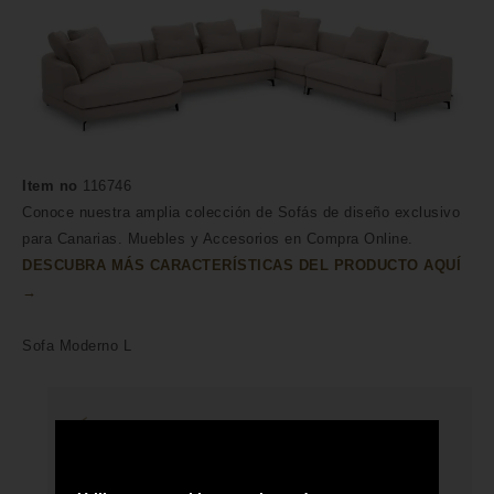
Item no
116746
Conoce nuestra amplia colección de Sofás de diseño exclusivo
para Canarias. Muebles y Accesorios en Compra Online.
DESCUBRA MÁS CARACTERÍSTICAS DEL PRODUCTO AQUÍ
→
Sofa Moderno L
HECHO A MANO POR HÁBILES
ARTESANOS
ENVÍO A TODA CANARIAS