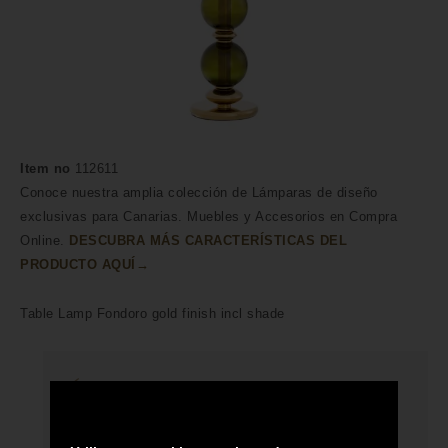
Item no
112611
Conoce nuestra amplia colección de Lámparas de diseño
exclusivas para Canarias. Muebles y Accesorios en Compra
Online.
DESCUBRA MÁS CARACTERÍSTICAS DEL
PRODUCTO AQUÍ→
Table Lamp Fondoro gold finish incl shade
HECHO A MANO POR HÁBILES
ARTESANOS
ENVÍO A TODA CANARIAS