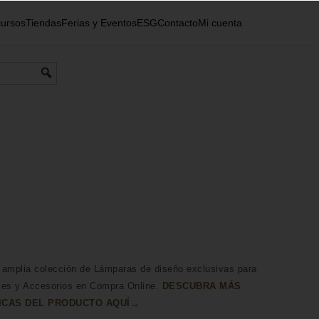
ursos
Tiendas
Ferias y Eventos
ESG
Contacto
Mi cuenta
 amplia colección de Lámparas de diseño exclusivas para
les y Accesorios en Compra Online.
DESCUBRA MÁS
ICAS DEL PRODUCTO AQUÍ→