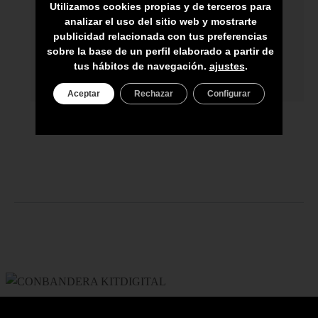
Utilizamos cookies propias y de terceros para
ENVÍO A TODA CANARIAS
analizar el uso del sitio web y mostrarte
publicidad relacionada con tus preferencias
ASESORAMIENTO PERSONAL
sobre la base de un perfil elaborado a partir de
PRECIO DEL PRODUCTO NO INCLUYE
tus hábitos de navegación.
ajustes
.
IGIC
Aceptar
Rechazar
Configurar