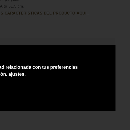
 Alto 51,5 cm.
S CARACTERÍSTICAS DEL PRODUCTO AQUÍ→
HO A MANO POR HÁBILES ARTESANOS
ÍO A TODA CANARIAS
dad relacionada con tus preferencias
SORAMIENTO PERSONAL
ión.
ajustes
.
CIO DEL PRODUCTO NO INCLUYE IGIC