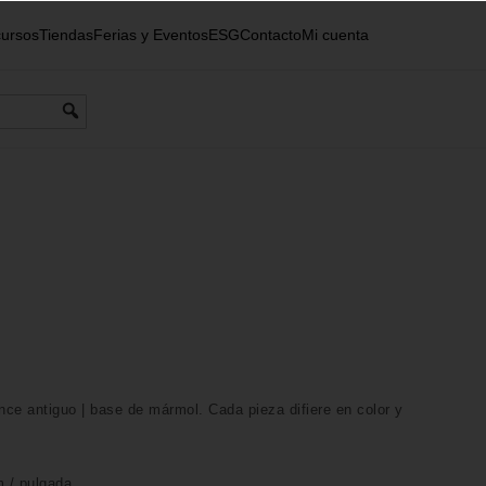
ursos
Tiendas
Ferias y Eventos
ESG
Contacto
Mi cuenta
ce antiguo | base de mármol. Cada pieza difiere en color y
m /
pulgada