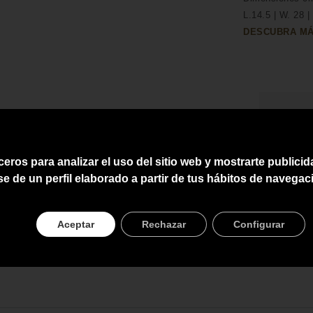
L.14.5 | W. 28 |
DESCUBRA MÁ
HEC
ENV
ceros para analizar el uso del sitio web y mostrarte publici
ASE
se de un perfil elaborado a partir de tus hábitos de navegac
PRE
Aceptar
Rechazar
Configurar