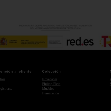
tención al cliente
Colección
tros
Novedades
Philipp Plein
egistrarse
Muebles
Iluminación