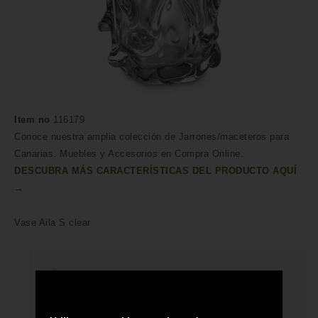
Item no
116179
Conoce nuestra amplia colección de Jarrones/maceteros para
Canarias. Muebles y Accesorios en Compra Online.
DESCUBRA MÁS CARACTERÍSTICAS DEL PRODUCTO AQUÍ
→
Vase Aila S clear
HECHO A MANO POR HÁBILES
ARTESANOS
ENVÍO A TODA CANARIAS