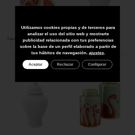
Utilizamos cookies propias y de terceros para
109911
112543
analizar el uso del sitio web y mostrarte
Tarro Artemisia porcelana
Tarro Celestina L
publicidad relacionada con tus preferencias
roja
sobre la base de un perfil elaborado a partir de
tus hábitos de navegación.
ajustes
.
Aceptar
Rechazar
Configurar