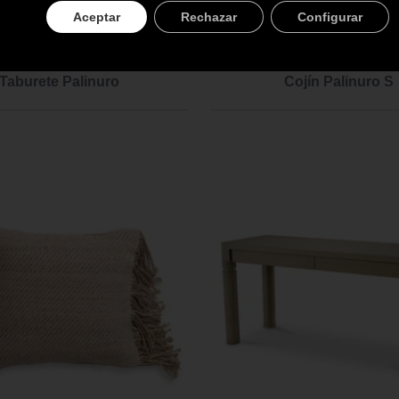
Aceptar
Rechazar
Configurar
Taburete Palinuro
Cojín Palinuro S