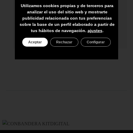
ARTESANOS
Utilizamos cookies propias y de terceros para
analizar el uso del sitio web y mostrarte
ENVÍO A TODA CANARIAS
publicidad relacionada con tus preferencias
ASESORAMIENTO PERSONAL
sobre la base de un perfil elaborado a partir de
tus hábitos de navegación.
ajustes
.
PRECIO DEL PRODUCTO NO INCLUYE
IGIC
Aceptar
Rechazar
Configurar