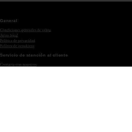
General
Condiciones generales de venta
Aviso legal
Política de privacidad
Política de «cookies»
Servicio de atención al cliente
Contacta con nosotros
Ferias y eventos
Iniciar sesión – Registrarse
Colección
Novedades
Philipp Plein
Muebles
Iluminación
Nuestra empresa
Acerca de Eichholtz