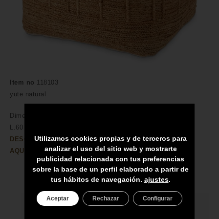
Item no
118103
yute natural
Dimensiones
cm /
pulgadas
L.60 | ancho 60 | Alto 40 cm.
Utilizamos cookies propias y de terceros para
DESCUBRA MÁS CARACTERÍSTICAS DEL PRODUCTO
analizar el uso del sitio web y mostrarte
AQUÍ→
publicidad relacionada con tus preferencias
sobre la base de un perfil elaborado a partir de
tus hábitos de navegación.
ajustes
.
Aceptar
Rechazar
Configurar
HECHO A MANO POR HÁBILES