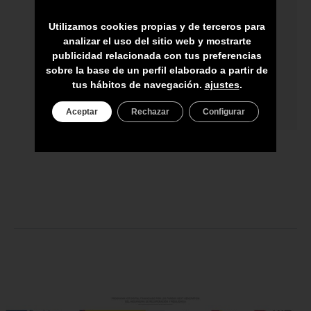
HECHO A MANO POR HÁBILES
ARTESANOS
Utilizamos cookies propias y de terceros para
analizar el uso del sitio web y mostrarte
ENVÍO A TODA CANARIAS
publicidad relacionada con tus preferencias
sobre la base de un perfil elaborado a partir de
ASESORAMIENTO PERSONAL
tus hábitos de navegación.
ajustes
.
PRECIO DEL PRODUCTO NO INCLUYE
IGIC
Aceptar
Rechazar
Configurar