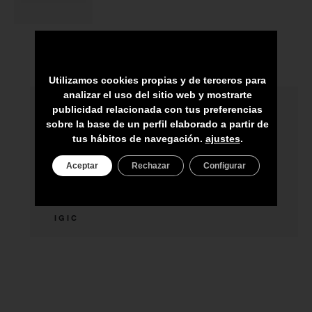
Utilizamos cookies propias y de terceros para
analizar el uso del sitio web y mostrarte
publicidad relacionada con tus preferencias
HECHO A MANO POR HÁBILES
sobre la base de un perfil elaborado a partir de
ARTESANOS
tus hábitos de navegación.
ajustes
.
ENVÍO A TODA CANARIAS
Aceptar
Rechazar
Configurar
ASESORAMIENTO PERSONAL
PRECIO DEL PRODUCTO NO INCLUYE
IGIC