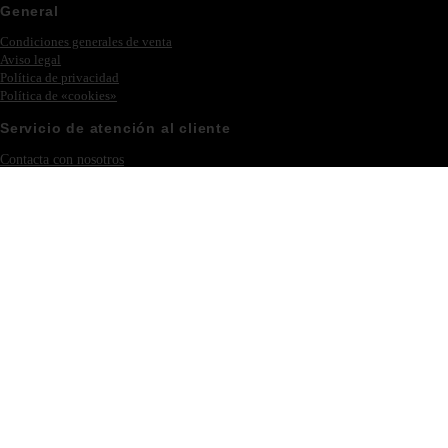
General
Condiciones generales de venta
Aviso legal
Política de privacidad
Política de «cookies»
Servicio de atención al cliente
Contacta con nosotros
Ferias y eventos
Iniciar sesión – Registrarse
Colección
Novedades
Philipp Plein
Muebles
Iluminación
Nuestra empresa
Acerca de Eichholtz
Villa Acacia