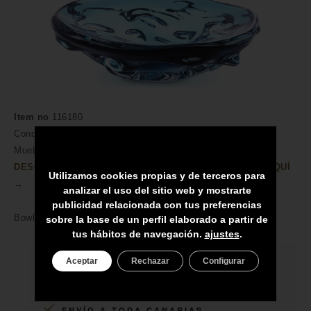
Item no
116180
Conoce nuestra amplia colección de Vidrio para Canarias.
Muebles y Accesorios en Compra Online.
DESCUBRA MÁS CARACTERÍSTICAS DEL PRODUCTO AQUÍ
Utilizamos cookies propias y de terceros para
→
analizar el uso del sitio web y mostrarte
publicidad relacionada con tus preferencias
Bowl Kane S blue
sobre la base de un perfil elaborado a partir de
tus hábitos de navegación.
ajustes
.
Aceptar
Rechazar
Configurar
HECHO A MANO POR HÁBILES
ARTESANOS
ENVÍO A TODA CANARIAS