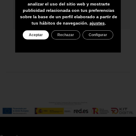
ASESORAMIENTO PERSONAL
analizar el uso del sitio web y mostrarte
publicidad relacionada con tus preferencias
PRECIO DEL PRODUCTO NO INCLUYE
sobre la base de un perfil elaborado a partir de
IGIC
tus hábitos de navegación.
ajustes
.
Aceptar
Rechazar
Configurar