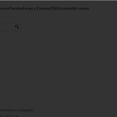
ursos
Tiendas
Ferias y Eventos
ESG
Contacto
Mi cuenta
ntímetros /
pulgadas
Alto 10,5 cm.