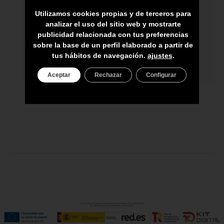
ARTESANOS
Utilizamos cookies propias y de terceros para
ENVÍO A TODA CANARIAS
analizar el uso del sitio web y mostrarte
publicidad relacionada con tus preferencias
ASESORAMIENTO PERSONAL
sobre la base de un perfil elaborado a partir de
tus hábitos de navegación.
ajustes
.
PRECIO DEL PRODUCTO NO INCLUYE
IGIC
Aceptar
Rechazar
Configurar