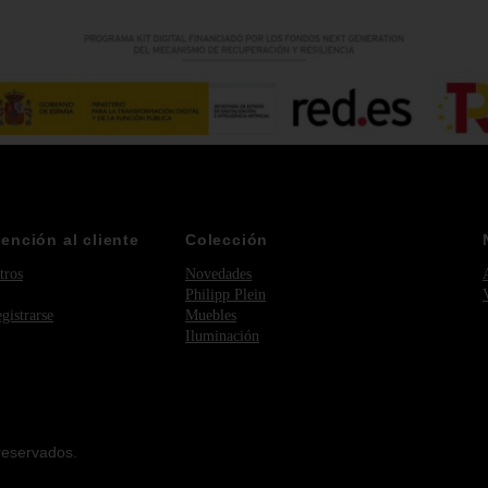
tención al cliente
Colección
tros
Novedades
Philipp Plein
egistrarse
Muebles
Iluminación
reservados.