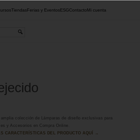
ursos
Tiendas
Ferias y Eventos
ESG
Contacto
Mi cuenta
ejecido
 amplia colección de Lámparas de diseño exclusivas para
les y Accesorios en Compra Online.
S CARACTERÍSTICAS DEL PRODUCTO AQUÍ →