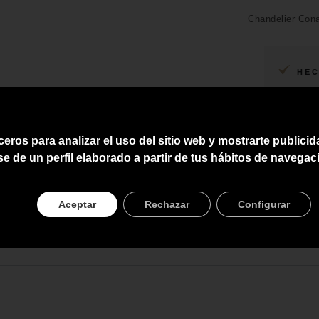
Chandelier Cona
HEC
ENV
ASE
ceros para analizar el uso del sitio web y mostrarte publici
PRE
se de un perfil elaborado a partir de tus hábitos de navegac
Aceptar
Rechazar
Configurar