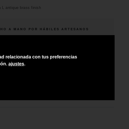
 L antique brass finish
HO A MANO POR HÁBILES ARTESANOS
ÍO A TODA CANARIAS
SORAMIENTO PERSONAL
dad relacionada con tus preferencias
CIO DEL PRODUCTO NO INCLUYE IGIC
ión.
ajustes
.