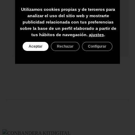
HECHO A MANO POR HÁBILES
Utilizamos cookies propias y de terceros para
ARTESANOS
analizar el uso del sitio web y mostrarte
ENVÍO A TODA CANARIAS
publicidad relacionada con tus preferencias
sobre la base de un perfil elaborado a partir de
ASESORAMIENTO PERSONAL
tus hábitos de navegación.
ajustes
.
PRECIO DEL PRODUCTO NO INCLUYE
Aceptar
Rechazar
Configurar
IGIC