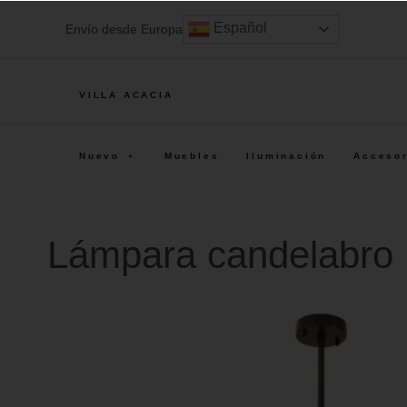
Saltar al contenido principal
Skip to header left navigation
Skip to header right navigation
Skip to after header navigation
Skip to site footer
Español
Envío desde Europa
VILLA ACACIA
Nuevo
Muebles
Iluminación
Acceso
Lámpara candelabro 