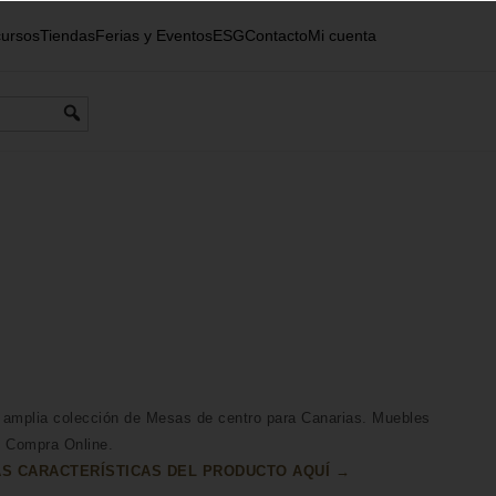
ursos
Tiendas
Ferias y Eventos
ESG
Contacto
Mi cuenta
 amplia colección de Mesas de centro para Canarias. Muebles
n Compra Online.
S CARACTERÍSTICAS DEL PRODUCTO AQUÍ →