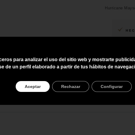
Hurricane Mayso
HEC
ENV
ASE
ceros para analizar el uso del sitio web y mostrarte publici
PRE
se de un perfil elaborado a partir de tus hábitos de navegac
Aceptar
Rechazar
Configurar