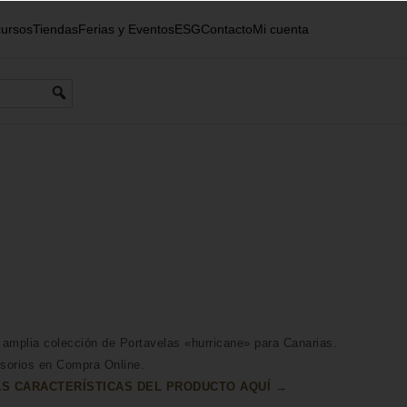
ursos
Tiendas
Ferias y Eventos
ESG
Contacto
Mi cuenta
amplia colección de Portavelas «hurricane» para Canarias.
sorios en Compra Online.
S CARACTERÍSTICAS DEL PRODUCTO AQUÍ →