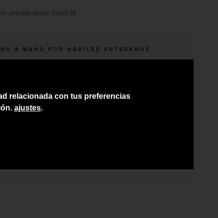
n antique brass finish M
HO A MANO POR HÁBILES ARTESANOS
ÍO A TODA CANARIAS
SORAMIENTO PERSONAL
dad relacionada con tus preferencias
CIO DEL PRODUCTO NO INCLUYE IGIC
ión.
ajustes
.