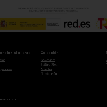
tención al cliente
Colección
tros
Novedades
Philipp Plein
egistrarse
Muebles
Iluminación
reservados.