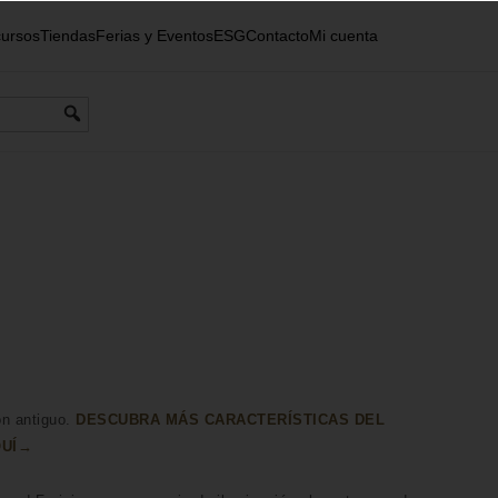
ursos
Tiendas
Ferias y Eventos
ESG
Contacto
Mi cuenta
ón antiguo.
DESCUBRA MÁS CARACTERÍSTICAS DEL
QUÍ→