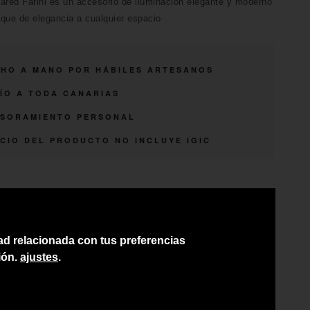
ared Farini es un accesorio de iluminación elegante y moderno
que de elegancia a cualquier espacio
HO A MANO POR HÁBILES ARTESANOS
ÍO A TODA CANARIAS
SORAMIENTO PERSONAL
CIO DEL PRODUCTO NO INCLUYE IGIC
dad relacionada con tus preferencias
ión.
ajustes
.