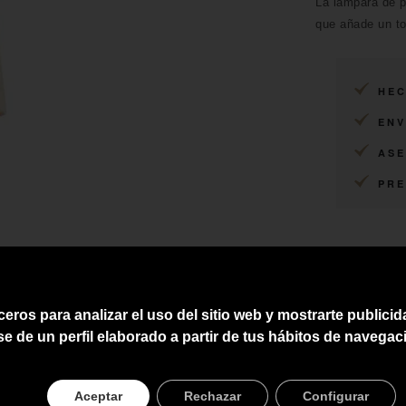
La lámpara de p
que añade un to
HEC
ENV
ASE
PRE
ceros para analizar el uso del sitio web y mostrarte publici
se de un perfil elaborado a partir de tus hábitos de navegac
Aceptar
Rechazar
Configurar